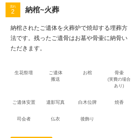
流れ
納棺~火葬
納棺されたご遺体を火葬炉で焼却する埋葬方
法です。残ったご遺骨はお墓や骨壷に納骨い
ただきます。
生花祭壇
ご遺体
お棺
骨壷
搬送
(実費の場合
あり)
ご遺体安置
遺影写真
白木位牌
焼香
司会者
仏衣
後飾り