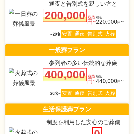
通夜と告別式を親しい方と
200,000
税抜
税込
円~
220,000
~
円
安置
通夜
告別式
火葬
~20名
一般葬プラン
参列者の多い伝統的な葬儀
400,000
税抜
税込
円~
440,000
~
円
安置
通夜
告別式
火葬
20名~
生活保護葬プラン
制度を利用した安心のご葬儀
0