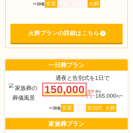
安置
通夜
告別式
火葬
〜10名
火葬プランの詳細はこちら
一日葬プラン
通夜と告別式を1日で
150,000
税抜
税込
円~
165,000
~
円
安置
通夜
告別式
火葬
〜30名
家族葬プラン