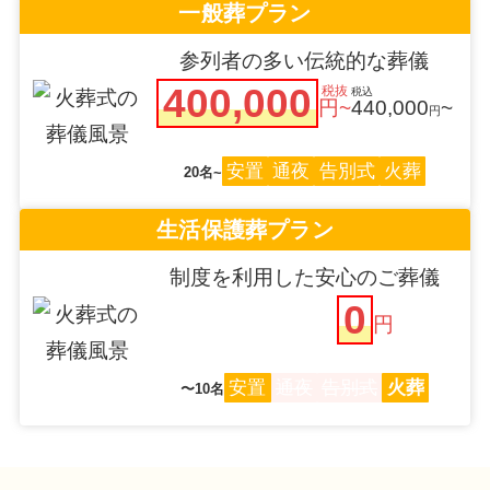
一般葬プラン
参列者の多い伝統的な葬儀
400,000
税抜
税込
円~
440,000
~
円
安置
通夜
告別式
火葬
20名~
生活保護葬プラン
制度を利用した安心のご葬儀
0
円
安置
通夜
告別式
火葬
〜10名