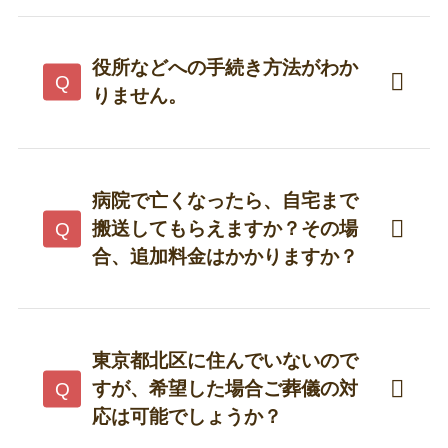
プラン内に含まれているお葬式で終わる場
合、追加費用は発生しません。ただし、以下
のような場合は追加費用が掛かる場合もある
役所などへの手続き方法がわか
ためご注意ください。
りません
。
お食事や会葬者への返礼品を、別途ご注文
ケアーズコーポレーションがお手続きの一切
された場合
を代行いたします。その料金もプランに含ま
れていますので、どうぞご安心ください。
病院で亡くなったら、自宅まで
宗教者へのお布施
搬送してもらえますか？その場
住民票とは異なる市区町村の火葬場や公営
合、追加料金はかかりますか？
葬儀場にて葬儀を行う場合
※市民料金が適用されない場合、市民料金と市
火葬式・直葬プランではご自宅への搬送はし
外料金の差額が追加料金として発生いたしま
ておらず、ケアーズコーポレーションにて用
す。
意している、安置所まで直接お送りすること
東京都北区に住んでいないので
その他、お客様のご希望によって物品など
になります。
すが、希望した場合ご葬儀の対
をご注文いただいた場合
一日葬と家族葬では、ご自宅への搬送もプラ
応は可能でしょうか？
ンの中に含まれています。東京都北区以外に