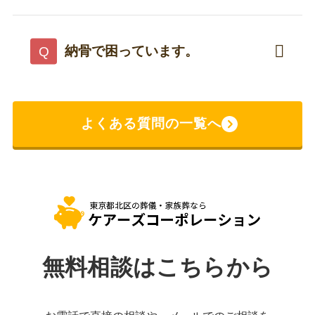
ケアーズコーポレーションは東京都北区周辺
お住まいの方もお迎えに参りますので、まず
をメインの対応エリアとしていますが、東京
はご相談ください。
都、神奈川県、千葉県、埼玉県の4県であれ
納骨で困っています。
ば、どこの地域でも対応が可能です。
納骨先を紹介いたします。
納骨先の地域は、文京区・新宿区・横浜市神
奈川区・埼玉県秩父市・茨城県取手市です。
よくある質問の一覧へ
予算に余裕がない方は合葬がお勧めです。
合葬は5万円より承っております。
無料相談はこちらから