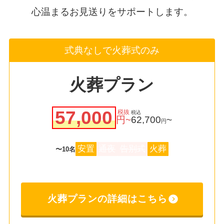
心温まるお見送りをサポートします。
式典なしで火葬式のみ
火葬プラン
57,000
税抜
税込
円~
62,700
~
円
安置
通夜
告別式
火葬
〜10名
火葬プランの詳細はこちら