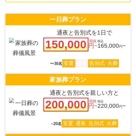
一日葬プラン
通夜と告別式を1日で
150,000
税抜
税込
円~
165,000
~
円
安置
通夜
告別式
火葬
〜30名
家族葬プラン
通夜と告別式を親しい方と
200,000
税抜
税込
円~
220,000
~
円
安置
通夜
告別式
火葬
~20名